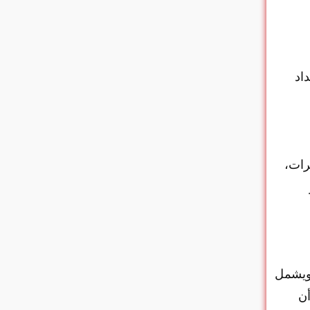
اد
رات،
 ويشمل
أن