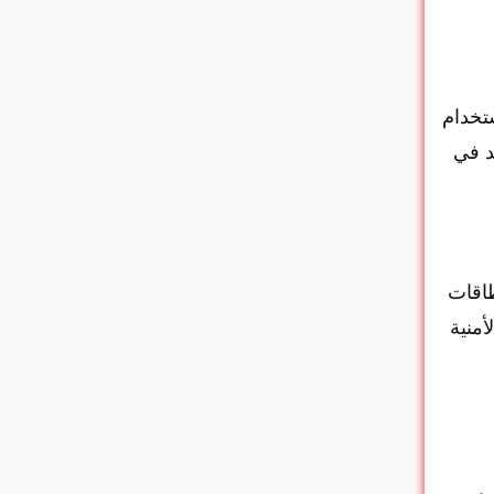
تخدام
د في
طاقات
أمنية