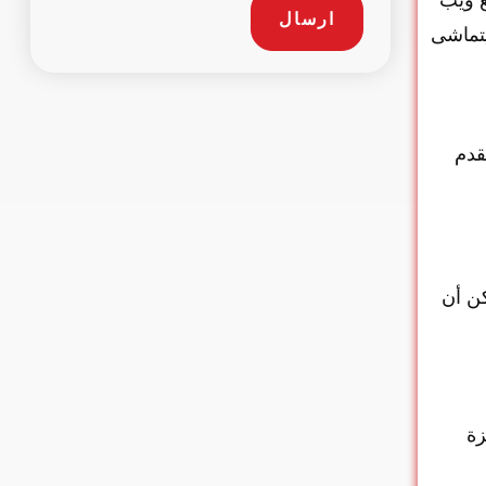
ارسال
تماشى
قدم
كن أن
زة