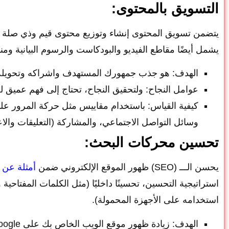
التسويق بالمحتوى:
يتضمن تسويق المحتوى إنشاء وتوزيع محتوى قيم وذي صلة ل
يشمل أيضًا مقاطع الفيديو والبودكاست والرسوم البيانية وم
الهدف: هو جذب جمهورك المستهدف واشراكه وتحويله 
عوامل النجاح: ولتحقيق النجاح، تحتاج إلى فهم عميق 
كيفية القياس: باستخدام مقاييس مثل حركة المرور ع
وسائل التواصل الاجتماعي، والمشاركة (التعليقات والاع
تحسين محركات البحث:
يحسن الـــ (SEO) ظهور الموقع الإلكتروني ضمن
أمثلة عن 
استراتيجية التحسين، تحسينًا داخليًا (مثل الكلمات المفتاحية
استخدامه على الأجهزة المحمولة).
الهدف: زيادة ظهور موقع الويب الخاص بك على Google و Bing من خلال تحسين تصنيفات الكلمات الرئيسية ذات الصلة.