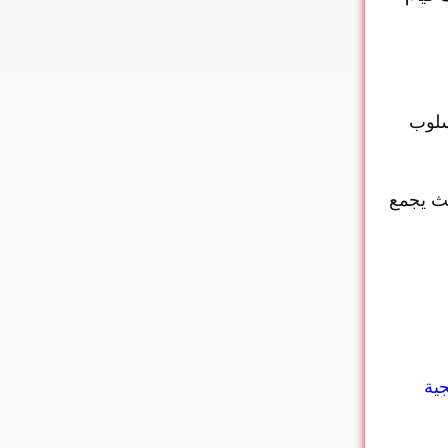
أسلوب
ث يجمع
جية