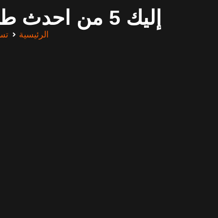
إليك 5 من احدث طرق التسويق الالكترونى الناجح في الإمارات
الرئيسية
تس