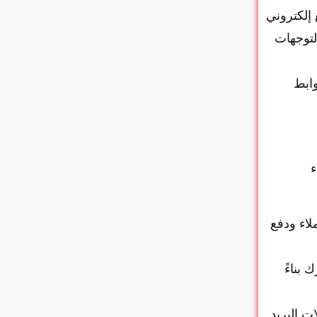
إلكتروني
لتوجهات
وابط
ء
لاء ودفع
بناءً
ت البريد