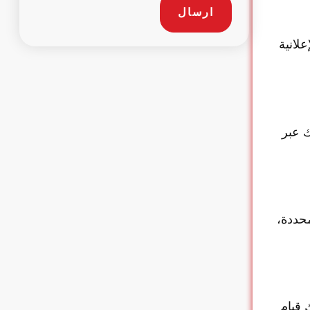
ارسال
لانية
 عبر
محددة،
 قيام