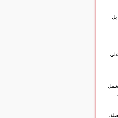
بل
على
نتائج البحث (SERPs) وتشمل